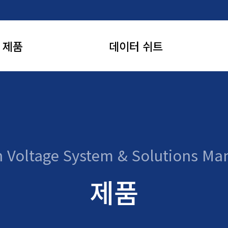
제품
데이터 쉬트
 무유도 저항
고전압 무유도 저항
C 파워서플라이 &
고전압 DC 파워서플라이 &
위칭 시스템
스위칭 시스템
h Voltage System &
Solutions Ma
압 커패시터
고전압 커패시터
제품
바이더 & 프로브
고전압 디바이더 & 프로브
압 다이오드
고전압 다이오드