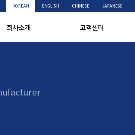
KOREAN
ENGLISH
CHINESE
JAPANESE
회사소개
고객센터
인사말
제품문의
연혁
공지사항
nufacturer
오시는 길
Q&A