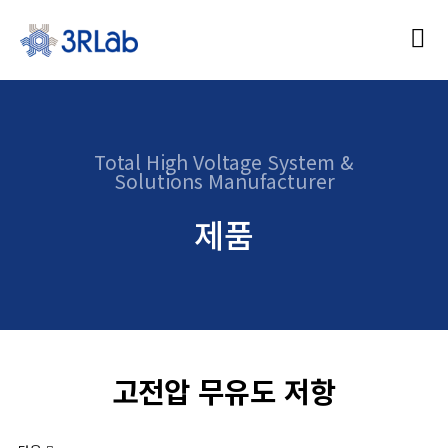
Total High Voltage System &
Solutions Manufacturer
제품
고전압 무유도 저항